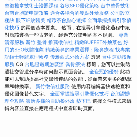
整復推拿技術士證照課程
谷歌SEO優化策略
台中整骨技術
台南台胞證申請攻略
適合各場合的餐點外燴服務
公司設立
秘訣
眼下細紋醫美
精緻茶會點心選擇
全面掌握搜尋引擎優
化技巧
的兩個基本要素。 然而，在搜尋引擎優化過程中絕
對應該遵循一些古老的、經過充分證明的基本規則。
專業
清潔服務
新竹 整骨
推薦徵信社
精緻BUFFET外燴菜色
好
用的SEO軟體推薦
精緻美鼻的專業選擇：隆鼻療程
找專業
記帳士輕鬆處理帳務
優雅西式外燴方案
透過
台中運動按摩
服務
OG
台胞證過期怎麼辦
喬骨療法
標籤，您可以控制透
過社交管道分享時如何顯示頁面資訊。
全瓷冠的優勢
此功
能可以幫助提高社交媒體連結的效能，從而帶來更多的點擊
率和轉換率。
新竹徵信社服務
使用內容編輯器快速檢查和
優化圖像替代文字。
全面掌握搜尋引擎優化技巧
台胞證辦
理全攻略
靈活多樣的自助餐外燴
墊下巴
選擇文件模式來編
輯內容並直接在應用程式中查看即時頁面。