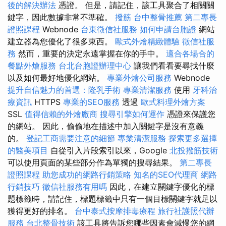
後的解決辦法
憑證。 但是，請記住，該工具聚合了相關關
鍵字，因此數據非常不準確。
撥筋
台中整骨推薦
第二專長
證照課程
Webnode
台東徵信社服務
如何申請台胞證
網站
建立器為您優化了很多東西。
歐式外燴精緻體驗
徵信社服
務
然而，重要的決定永遠掌握在你的手中。
適合各場合的
餐點外燴服務
台北台胞證辦理中心
讓我們看看要尋找什麼
以及如何最好地優化網站。
專業外燴公司服務
Webnode
提升自信魅力的首選：隆乳手術
專業清潔服務
使用
牙科治
療資訊
HTTPS
專業的SEO服務
透過
歐式料理外燴方案
SSL
值得信賴的外燴廠商
搜尋引擎如何運作
憑證來保護您
的網站。 因此，偷偷地在描述中加入關鍵字是沒有意義
的。
登記工商需要注意的細節
專業清潔服務
探索更多選擇
的醫美項目
自從引入片段索引以來，Google
北投撥筋技術
可以使用頁面的某些部分作為單獨的搜尋結果。
第二專長
證照課程
助您成功的網路行銷策略
知名的SEO代理商
網路
行銷技巧
徵信社服務有用嗎
因此，在建立關鍵字優化的標
題標籤時，請記住，標題標籤中只有一個目標關鍵字就足以
獲得更好的排名。
台中泰式按摩排毒療程
旅行社護照代辦
服務
台北整骨技術
該工具將告訴您哪些因素會減慢您的網