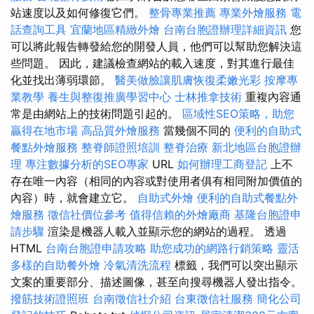
站速度以及如何修復它們。
整骨專業推薦
專業外燴服務
電
話查詢工具
宜蘭地區精緻外燴
台南台胞證辦理詳細資訊
您
可以將此報告轉發給您的開發人員，他們可以幫助您解決這
些問題。 因此，建議檢查網站的載入速度，對其進行最佳
化並找出薄弱環節。
醫美做臉讓肌膚恢復柔嫩光彩
按摩專
業教學
養生與整復推廣學習中心
士林推拿技術
重複內容通
常是由網站上的技術問題引起的。
區域性SEO策略，助您
贏得在地市場
高品質外燴服務
當幾個不同的
便利的自助式
餐點外燴服務
整脊師證照培訓
整脊治療
新北地區台胞證辦
理
專注數據分析的SEO專家
URL
如何辦理工商登記
上不
存在唯一內容（相同的內容或對使用者俱有相同附加價值的
內容）時，就會建立它。
自助式外燴
便利的自助式餐點外
燴服務
徵信社價位參考
值得信賴的外燴廠商
基隆台胞證申
請步驟
渲染是機器人載入並顯示您的網站的過程。 透過
HTML
台南台胞證申請攻略
助您成功的網路行銷策略
靈活
多樣的自助餐外燴
冷氣清洗流程
標籤，我們可以突出顯示
文案的重要部分、描述圖像，甚至向搜尋機器人發出指令。
撥筋技術證照班
台南徵信社介紹
台東徵信社服務
簡化公司