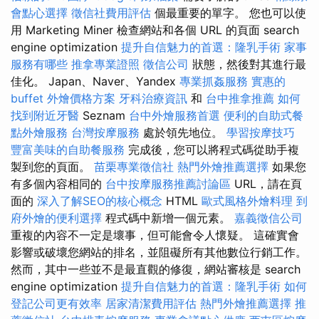
會點心選擇
徵信社費用評估
個最重要的單字。 您也可以使
用 Marketing Miner 檢查網站和各個 URL 的頁面 search
engine optimization
提升自信魅力的首選：隆乳手術
家事
服務有哪些
推拿專業證照
徵信公司
狀態，然後對其進行最
佳化。 Japan、Naver、Yandex
專業抓姦服務
實惠的
buffet 外燴價格方案
牙科治療資訊
和
台中推拿推薦
如何
找到附近牙醫
Seznam
台中外燴服務首選
便利的自助式餐
點外燴服務
台灣按摩服務
處於領先地位。
學習按摩技巧
豐富美味的自助餐服務
完成後，您可以將程式碼從助手複
製到您的頁面。
苗栗專業徵信社
熱門外燴推薦選擇
如果您
有多個內容相同的
台中按摩服務推薦討論區
URL，請在頁
面的
深入了解SEO的核心概念
HTML
歐式風格外燴料理
到
府外燴的便利選擇
程式碼中新增一個元素。
嘉義徵信公司
重複的內容不一定是壞事，但可能會令人懷疑。 這確實會
影響或破壞您網站的排名，並阻礙所有其他數位行銷工作。
然而，其中一些並不是最直觀的修復，網站審核是 search
engine optimization
提升自信魅力的首選：隆乳手術
如何
登記公司更有效率
居家清潔費用評估
熱門外燴推薦選擇
推