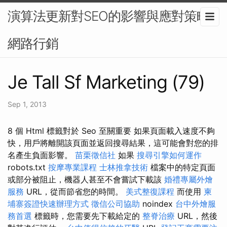
演算法更新對SEO的影響與應對策略-
網路行銷
Je Tall Sf Marketing (79)
Sep 1, 2013
8 個 Html 標籤對於 Seo 至關重要 如果頁面載入速度不夠
快，用戶將離開該頁面並返回搜尋結果，這可能會對您的排
名產生負面影響。
苗栗徵信社
如果
搜尋引擎如何運作
robots.txt
按摩專業課程
士林推拿技術
檔案中的特定頁面
或部分被阻止，機器人甚至不會嘗試下載該
婚禮專屬外燴
服務
URL，從而節省您的時間。
美式整復課程
而使用
柬
埔寨簽證快速辦理方式
徵信公司協助
noindex
台中外燴服
務首選
標籤時，您需要先下載給定的
整脊治療
URL，然後