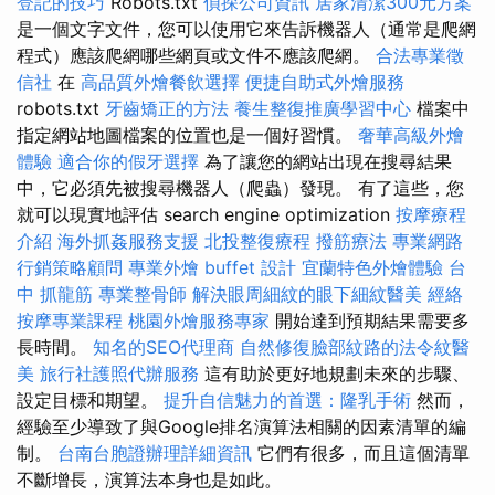
登記的技巧
Robots.txt
偵探公司資訊
居家清潔300元方案
是一個文字文件，您可以使用它來告訴機器人（通常是爬網
程式）應該爬網哪些網頁或文件不應該爬網。
合法專業徵
信社
在
高品質外燴餐飲選擇
便捷自助式外燴服務
robots.txt
牙齒矯正的方法
養生整復推廣學習中心
檔案中
指定網站地圖檔案的位置也是一個好習慣。
奢華高級外燴
體驗
適合你的假牙選擇
為了讓您的網站出現在搜尋結果
中，它必須先被搜尋機器人（爬蟲）發現。 有了這些，您
就可以現實地評估 search engine optimization
按摩療程
介紹
海外抓姦服務支援
北投整復療程
撥筋療法
專業網路
行銷策略顧問
專業外燴 buffet 設計
宜蘭特色外燴體驗
台
中 抓龍筋
專業整骨師
解決眼周細紋的眼下細紋醫美
經絡
按摩專業課程
桃園外燴服務專家
開始達到預期結果需要多
長時間。
知名的SEO代理商
自然修復臉部紋路的法令紋醫
美
旅行社護照代辦服務
這有助於更好地規劃未來的步驟、
設定目標和期望。
提升自信魅力的首選：隆乳手術
然而，
經驗至少導致了與Google排名演算法相關的因素清單的編
制。
台南台胞證辦理詳細資訊
它們有很多，而且這個清單
不斷增長，演算法本身也是如此。