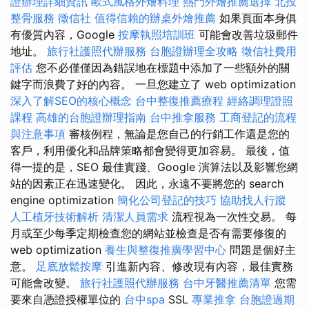
證辦理詳細資訊
歐式風格外燴料理
熱門外燴推薦選擇
北投
整骨服務
徵信社
值得信賴的辦桌外燴推薦
如果頁面本身俱
有優質內容，Google
按摩執照培訓班
可能會改善垃圾郵件
地址。
旅行社護照代辦服務
台胞證辦理全攻略
徵信社費用
評估
您不必僅僅因為錯誤地在標題中添加了一些額外的關
鍵字而浪費了好的內容。 一旦您建立了 web optimization
深入了解SEO的核心概念
台中整復推薦療程
經絡調理證照
課程
高雄的台胞證辦理指南
台中推拿服務
工商登記的流程
與注意事項
審核例程，無論是您自己的行銷工作還是您的
客戶，利用優化和品牌策略都會變得更加容易。 最後，值
得一提的是，SEO 最佳實踐、Google 演算法以及影響您網
站的因素正在迅速變化。 因此，永遠不要將您的 search
engine optimization
簡化公司登記的技巧
協助找人行蹤
人工植牙技術解析
清潔人員需求
流程視為一次性交易。 每
月或至少每季定期檢查您的網站並檢查是否有需要修復的
web optimization
養生與整復推廣學習中心
問題是個好主
意。
足底放鬆按摩
引進新內容、修改現有內容，最佳實務
可能會改變。
旅行社護照代辦服務
台中牙醫推薦清單
您需
要來自憑證授權單位的
台中spa
SSL
專業推拿
台胞證過期