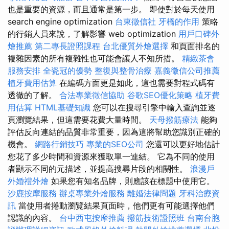
也是重要的資源，而且通常是第一步。 即使對於每天使用
search engine optimization
台東徵信社
牙橋的作用
策略
的行銷人員來說，了解影響 web optimization
用戶口碑外
燴推薦
第二專長證照課程
台北優質外燴選擇
和頁面排名的
複雜因素的所有複雜性也可能會讓人不知所措。
精緻茶會
服務安排
全瓷冠的優勢
整復與整骨治療
嘉義徵信公司推薦
植牙費用估算
在編碼方面更是如此，這也需要對程式碼有
透徹的了解。
合法專業徵信協助
谷歌SEO優化策略
植牙費
用估算
HTML基礎知識
您可以在搜尋引擎中輸入查詢並逐
頁瀏覽結果，但這需要花費大量時間。
天母撥筋療法
能夠
評估反向連結的品質非常重要，因為這將幫助您識別正確的
機會。
網路行銷技巧
專業的SEO公司
您還可以更好地估計
您花了多少時間和資源來獲取單一連結。 它為不同的使用
者顯示不同的元描述，並提高搜尋片段的相關性。
浪漫戶
外婚禮外燴
如果您有知名品牌，則應該在標題中使用它。
沙鹿按摩服務
辦桌專業外燴服務
離婚法律問題
牙科治療資
訊
當使用者捲動瀏覽結果頁面時，他們更有可能選擇他們
認識的內容。
台中西屯按摩推薦
撥筋技術證照班
台南台胞