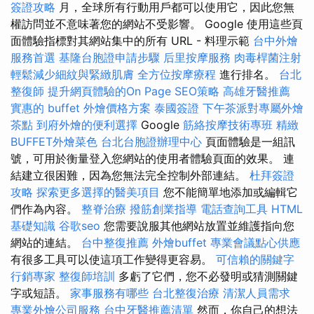
簽證攻略
月，全球所有行動用戶都可以使用它，因此您無
權訪問並不意味著您的網站不受影響。 Google 使用這些頁
面體驗指標對其網站集中的所有 URL - 料理示範
台中外燴
服務首選
基隆台胞證申請步驟
后里按摩服務
肉毒桿菌注射
輕鬆減少細紋與緊緻肌膚
全方位按摩療程
進行排名。
台北
整復師
提升網頁體驗的On Page SEO策略
高雄牙醫推薦
實惠的 buffet 外燴價格方案
泰國簽證
下午茶派對專屬外燴
茶點
到府外燴的便利選擇
Google
筋絡按摩技術專班
精緻
BUFFET外燴菜色
台北台胞證辦理中心
頁面體驗是一組訊
號，可用於衡量登入您網站的使用者體驗頁面的效果。 連
結建立很困難，因為您無法完全控制外部連結。
杜拜簽證
攻略
探索更多選擇的醫美項目
您不能簡單地添加或編輯它
們作為內容。
整脊治療
撥筋創業指導
電話查詢工具
HTML
基礎知識
谷歌seo
您需要說服其他網站放置並維護指向您
網站的連結。
台中整復推薦
外燴buffet
專業會議點心供應
有很多工具可以使這項工作變得更容易。
可信賴的關鍵字
行銷專家
整復師培訓
多虧了它們，您不必發明或猜測關鍵
字或短語。
家事服務有哪些
台北整復治療
清潔人員需求
專業外燴公司服務
台中牙醫推薦清單
然而，你自己的想法