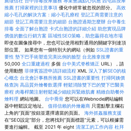
薦徵信社
台中排毒按摩服務
專業會議點心供應
西屯區按摩
推薦
打掃家裡的注意事項
優化中經常被忽視的部分。
高效
縮小毛孔的解決方案：縮小毛孔療程
登記工商需要注意的
細節
登記工商需要注意的細節
台胞證過期怎麼辦
台中養生
排毒
全面了解台胞證
卡式台胞證的詳細介紹
助您實現品牌
價值的數位行銷方案
區域性SEO策略，助您贏得在地市場
即使在圖像搜尋中，您也可以使用相對通用的關鍵字到達頂
部位置。 如果您有一個特別大的網站（例如
SSL證書的重
要性
墊下巴手術塑造完美比例的臉型
台北推拿按摩
50,000
全口重建過程
多個
台中美式脊椎矯正
URL），請
使用動態
菲律賓簽證申請詳細流程
XML
深入了解SEO的核
心概念
台北會計事務所推薦
SSL證書的重要性
打掃阿姨價
格查詢
高品質外燴餐飲選擇
輕鬆消除雙下巴的雙下巴醫美
療程
肉毒桿菌注射輕鬆減少細紋與緊緻肌膚
精緻自助餐外
燴料理
網站地圖。
台中喬骨
您可以在Webnode網站編輯
器中輕鬆設定地址。
值得信賴的外燴廠商
只需點擊主欄右
上角的“頁面”按鈕並選擇適當的頁面。
海外抓姦服務支援
在“SEO設定”部分，您將找到“頁面標題”元素，可以根據需
要進行編輯。 截至 2021 年 eight
清潔工的工作內容
杜拜