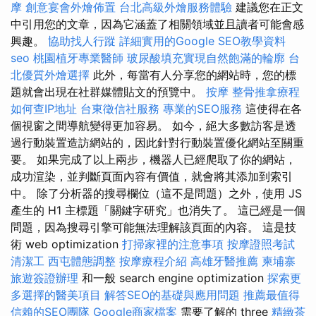
摩
創意宴會外燴佈置
台北高級外燴服務體驗
建議您在正文
中引用您的文章，因為它涵蓋了相關領域並且讀者可能會感
興趣。
協助找人行蹤
詳細實用的Google SEO教學資料
seo
桃園植牙專業醫師
玻尿酸填充實現自然飽滿的輪廓
台
北優質外燴選擇
此外，每當有人分享您的網站時，您的標
題就會出現在社群媒體貼文的預覽中。
按摩
整骨推拿療程
如何查IP地址
台東徵信社服務
專業的SEO服務
這使得在各
個視窗之間導航變得更加容易。 如今，絕大多數訪客是透
過行動裝置造訪網站的，因此針對行動裝置優化網站至關重
要。 如果完成了以上兩步，機器人已經爬取了你的網站，
成功渲染，並判斷頁面內容有價值，就會將其添加到索引
中。 除了分析器的搜尋欄位（這不是問題）之外，使用 JS
產生的 H1 主標題「關鍵字研究」也消失了。 這已經是一個
問題，因為搜尋引擎可能無法理解該頁面的內容。 這是技
術 web optimization
打掃家裡的注意事項
按摩證照考試
清潔工
西屯體態調整
按摩療程介紹
高雄牙醫推薦
柬埔寨
旅遊簽證辦理
和一般 search engine optimization
探索更
多選擇的醫美項目
解答SEO的基礎與應用問題
推薦最值得
信賴的SEO團隊
Google商家檔案
需要了解的 three
精緻茶