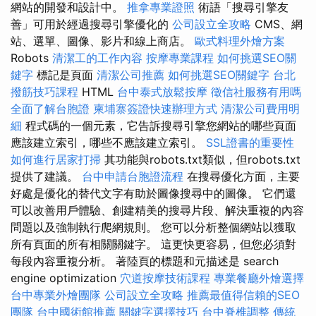
網站的開發和設計中。
推拿專業證照
術語「搜尋引擎友
善」可用於經過搜尋引擎優化的
公司設立全攻略
CMS、網
站、選單、圖像、影片和線上商店。
歐式料理外燴方案
Robots
清潔工的工作內容
按摩專業課程
如何挑選SEO關
鍵字
標記是頁面
清潔公司推薦
如何挑選SEO關鍵字
台北
撥筋技巧課程
HTML
台中泰式放鬆按摩
徵信社服務有用嗎
全面了解台胞證
柬埔寨簽證快速辦理方式
清潔公司費用明
細
程式碼的一個元素，它告訴搜尋引擎您網站的哪些頁面
應該建立索引，哪些不應該建立索引。
SSL證書的重要性
如何進行居家打掃
其功能與robots.txt類似，但robots.txt
提供了建議。
台中申請台胞證流程
在搜尋優化方面，主要
好處是優化的替代文字有助於圖像搜尋中的圖像。 它們還
可以改善用戶體驗、創建精美的搜尋片段、解決重複的內容
問題以及強制執行爬網規則。 您可以分析整個網站以獲取
所有頁面的所有相關關鍵字。 這更快更容易，但您必須對
每段內容重複分析。 著陸頁的標題和元描述是 search
engine optimization
穴道按摩技術課程
專業餐廳外燴選擇
台中專業外燴團隊
公司設立全攻略
推薦最值得信賴的SEO
團隊
台中國術館推薦
關鍵字選擇技巧
台中脊椎調整
傳統