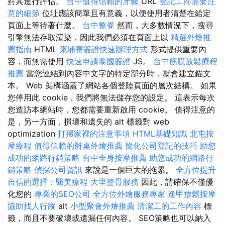
對其進行評估。
台中值得信賴的牙醫
URL
登記工商需要注
意的細節
位址應該簡單且有意義，以便使用者清楚在給定
頁面上等待著什麼。
台中整脊
然而，大多數情況下，搜尋
引擎無法存取渲染，因此我們必須在頁面上以
精選外燴推
薦指南
HTML
柬埔寨簽證快速辦理方式
形式提供重要內
容，而無需使用
快速申請泰國簽證
JS。
台中筋膜放鬆療程
推薦
當您連結到內容中文字的特定部分時，就會建立錨文
本。 Web 架構涵蓋了網站各個登陸頁面的層次結構。 如果
您停用此 cookie，我們將無法儲存您的設定。 這表示每次
您造訪本網站時，您都需要重新啟用 cookie。 值得注意的
是，另一方面，損壞和遺失的 alt 標籤對 web
optimization
打掃家裡的注意事項
HTML基礎知識
北屯按
摩療程
值得信賴的辦桌外燴推薦
簡化公司登記的技巧
助您
成功的網路行銷策略
台中全身按摩推薦
助您成功的網路行
銷策略
偵探公司資訊
來說是一個巨大的拖累。
全方位提升
自信的選擇：醫美療程
大里整骨服務
因此，請確保不僅優
化您的
專業的SEO公司
全方位外燴服務專家
逢甲放鬆按摩
協助找人行蹤
alt
小型聚會外燴推薦
清潔工的工作內容
標
籤，而且不要破壞或遺漏任何內容。 SEO策略也可以納入