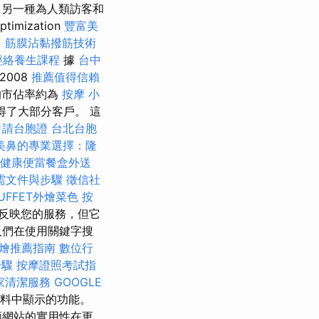
另一種為人類訪客和
mization
豐富美
目
筋膜沾黏撥筋技術
經絡養生課程
據
台中
2008
推薦值得信賴
的市佔率約為
按摩 小
得了大部分客戶。 這
申請台胞證
台北台胞
美鼻的專業選擇：隆
健康便當餐盒外送
需文件與步驟
徵信社
UFFET外燴菜色
按
反映您的服務，但它
人們在使用關鍵字搜
燴推薦指南
數位行
步驟
按摩證照考試指
家清潔服務
GOOGLE
料中顯示的功能。
類網站的實用性在更