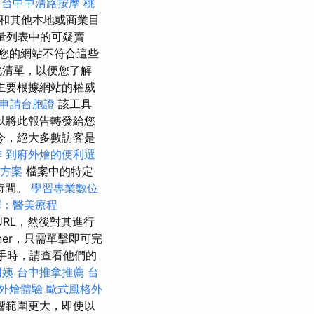
的
台中中清路按摩
桃
和其他本地或商業目
量列表中的可疑賣
您的網站不符合這些
化清單，以便您了解
主要根據網站的權威
申請台胞證
該工具
以將此報告轉發給您
今，絕大多數訪客是
排
到府外燴的便利選
元方案
檔案中的特定
時間。
學習專業數位
擇：醫美療程
URL，然後對其進行
ner，只需單擊即可完
手時，請查看他們的
阿姨
台中推拿推薦
台
外燴體驗
歐式風格外
響範圍更大，即使以