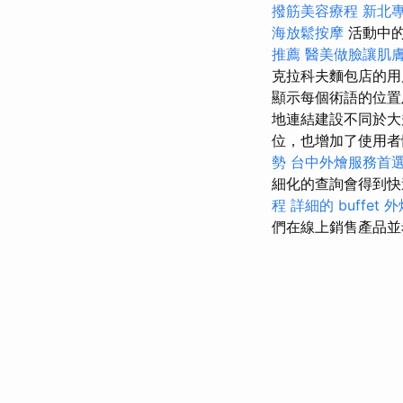
撥筋美容療程
新北
海放鬆按摩
活動中
推薦
醫美做臉讓肌
克拉科夫麵包店的用
顯示每個術語的位
地連結建設不同於大
位，也增加了使用
勢
台中外燴服務首
細化的查詢會得到快
程
詳細的 buffet
們在線上銷售產品並