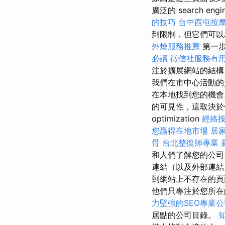
廣泛的 search engin
的技巧
台中西屯按
到限制，但它們可
外燴服務推薦
第一
必讀
徵信社服務有
注於擴展網站的結
我們在市中心活動的
在本地找到您的機會
的可見性，這取決於使
optimization
經絡
您贏得在地市場
居
骨
台北整復師專業
和人們了解您的公
連結（以及外部連結
到網站上不存在的頁
他們只專注於您所在
力堅強的SEO專業公
居點的公司目錄。