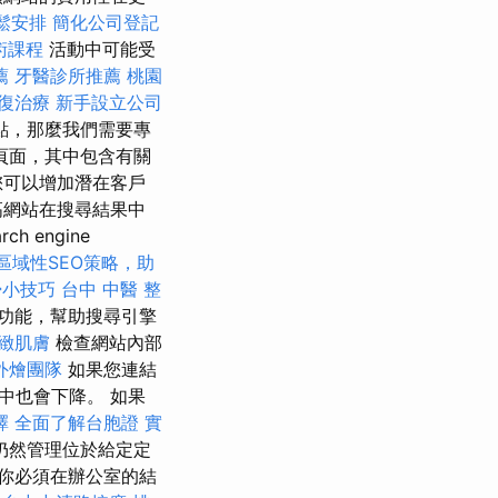
鬆安排
簡化公司登記
術課程
活動中可能受
薦
牙醫診所推薦
桃園
復治療
新手設立公司
點，那麼我們需要專
頁面，其中包含有關
您可以增加潛在客戶
高網站在搜尋結果中
engine
區域性SEO策略，助
掃小技巧
台中 中醫 整
功能，幫助搜尋引擎
緻肌膚
檢查網站內部
外燴團隊
如果您連結
中也會下降。 如果
擇
全面了解台胞證
實
仍然管理位於給定定
你必須在辦公室的結