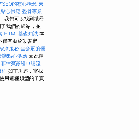
解SEO的核心概念
東
議點心供應
整骨專業
，我們可以找到搜尋
到了我們的網站，並
案
HTML基礎知識
本
不僅有助於改善定
按摩服務
全瓷冠的優
會議點心供應
因為精
。
菲律賓簽證申請流
療程
如前所述，當我
使用這種類型的子頁