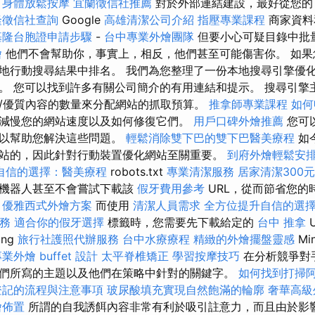
。
身體放鬆按摩
宜蘭徵信社推薦
對於外部連結建設，最好從您
隆徵信社查詢
Google
高雄清潔公司介紹
指壓專業課程
商家資料
基隆台胞證申請步驟
-
台中專業外燴團隊
但要小心可疑目錄中批
燴
他們不會幫助你，事實上，相反，他們甚至可能傷害你。 如果
地行動搜尋結果中排名。 我們為您整理了一份本地搜尋引擎優
。 您可以找到許多有關公司簡介的有用連結和提示。 搜尋引擎
/優質內容的數量來分配網站的抓取預算。
推拿師專業課程
如何
減慢您的網站速度以及如何修復它們。
用戶口碑外燴推薦
您可
可以幫助您解決這些問題。
輕鬆消除雙下巴的雙下巴醫美療程
如
站的，因此針對行動裝置優化網站至關重要。
到府外燴輕鬆安
自信的選擇：醫美療程
robots.txt
專業清潔服務
居家清潔300
，機器人甚至不會嘗試下載該
假牙費用參考
URL，從而節省您的
優雅西式外燴方案
而使用
清潔人員需求
全方位提升自信的選
服務
適合你的假牙選擇
標籤時，您需要先下載給定的
台中 推拿
ing
旅行社護照代辦服務
台中水療療程
精緻的外燴擺盤靈感
Mi
業外燴 buffet 設計
太平脊椎矯正
學習按摩技巧
在分析競爭對
們所寫的主題以及他們在策略中針對的關鍵字。
如何找到打掃
登記的流程與注意事項
玻尿酸填充實現自然飽滿的輪廓
奢華高級
燴佈置
所謂的自我誘餌內容非常有利於吸引註意力，而且由於影