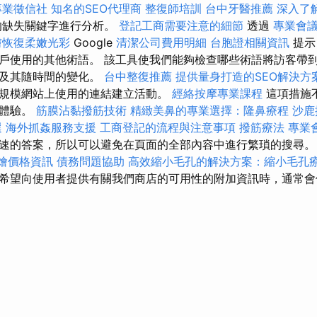
專業徵信社
知名的SEO代理商
整復師培訓
台中牙醫推薦
深入了
的缺失關鍵字進行分析。
登記工商需要注意的細節
透過
專業會
膚恢復柔嫩光彩
Google
清潔公司費用明細
台胞證相關資訊
提示
戶使用的其他術語。 該工具使我們能夠檢查哪些術語將訪客帶
置及其隨時間的變化。
台中整復推薦
提供量身打造的SEO解決方
規模網站上使用的連結建立活動。
經絡按摩專業課程
這項措施
者體驗。
筋膜沾黏撥筋技術
精緻美鼻的專業選擇：隆鼻療程
沙鹿
選
海外抓姦服務支援
工商登記的流程與注意事項
撥筋療法
專業
速的答案，所以可以避免在頁面的全部內容中進行繁瑣的搜尋
 外燴價格資訊
債務問題協助
高效縮小毛孔的解決方案：縮小毛孔
希望向使用者提供有關我們商店的可用性的附加資訊時，通常會