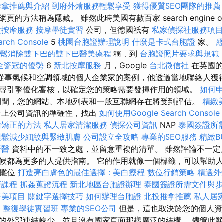
推拿推薦與介紹
到府外燴服務輕鬆享受
獲得優質SEO團隊的推薦
方法稱為隱藏。 雖然此時美國有數百家 search engine opti
投按摩服務
按摩學徒實習
公司，但德國祇有
私家偵探社服務項
ch Console
5
桃園台胞證辦理說明
什麼是卡式台胞證
家。
鬆消除雙下巴的雙下巴醫美療程
稱，到
台胞證照片要求與規範
全瓷冠的優勢
6
新北按摩服務
月，Google
台北徵信社
在英國
位從事氣候和空調領域的個人企業家的案例，他透過當地聯絡人獲
尋引擎優化審核，以確定您的策略需要發揮作用的領域。
如何
間，您的網站、本地列表和一般互聯網存在將受到評估。
精緻
台上公司資訊的準確性，找出
如何使用Google Search Console
齒矯正的方法
私人居家清潔服務
偵探公司資訊
NAP
泰國簽證所
輕鬆減少細紋與緊緻肌膚
公司設立全攻略
專業的SEO服務
精緻B
牙醫
資料中的不一致之處，並留意重複的清單。 雖然評論不一定
候都為更多的人提供指南。 它的作用就像一個標籤，可以幫助
吃攤位
打造亮白膚色的最佳選擇：美白療程
數位行銷策略
精選外
巧課程
抓姦蒐證流程
新北地區台胞證辦理
泰國簽證所需文件與
醫美項目
關鍵字選擇技巧
如何辦理台胞證
北投推拿推薦
私人居
E
整復學徒實習班
專業的SEO公司
但是，這也取決於您的個人資
的外部連結較少，並且沒有國家頁面那樣廣泛的結構。 儘管此