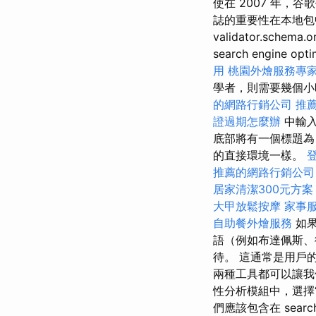
使在 2007 年，谷
誌的重要性在本地包
validator.s
search engine opti
用
桃園外燴服務專
學者，則需要幾個
的網路行銷公司
推
證過期怎麼辦
中輸入
底部將有一個標題為
的直接環境一樣。
推薦的網路行銷公司
居家清潔300元方案
大甲放鬆按摩
家事
自助餐外燴服務
如果
語（例如布達佩斯、
待。 這通常是用戶
兩種工具都可以讓我
性分析模組中，選擇
們應該包含在 search e