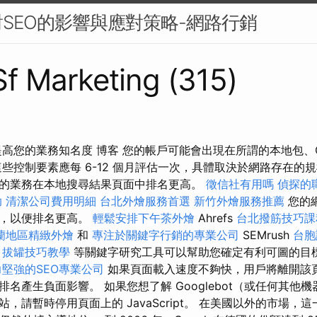
SEO的影響與應對策略-網路行銷
 Sf Marketing (315)
高您的業務知名度 博客 您的帳戶可能會出現在所謂的本地包、Go
些控制要素應每 6-12 個月評估一次，具體取決於網路存在的
的業務在本地搜尋結果頁面中排名更高。
徵信社有用嗎
偵探的
助
清潔公司費用明細
台北外燴服務首選
新竹外燴服務推薦
您的
化，以便排名更高。
輕鬆安排下午茶外燴
Ahrefs
台北撥筋技巧
蘭地區精緻外燴
和
專注於關鍵字行銷的專業公司
SEMrush
台胞
拔罐技巧教學
等關鍵字研究工具可以幫助您確定有利可圖的目
力堅強的SEO專業公司
如果頁面載入速度不夠快，用戶將離開該
名產生負面影響。 如果您想了解 Googlebot（或任何其他
，請暫時停用頁面上的 JavaScript。 在美國以外的市場，