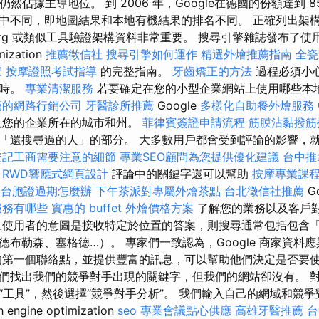
歌仍然佔據主導地位。 到 2006 年，Google在德國的份額達到 8
中不同，即地圖結果和本地有機結果的排名不同。 正確列出架
chema.org 或類似工具驗證架構資料非常重要。 搜尋引擎雜誌發布
mization
推薦徵信社
搜尋引擎如何運作
精選外燴推薦指南
全瓷
家
按摩證照考試指導
的完整指南。
牙齒矯正的方法
過程必須小
小時。
專業清潔服務
若要確定在您的小型企業網站上使用哪些本
薦的網路行銷公司
牙醫診所推薦
Google
多樣化自助餐外燴服務
您的企業所在的城市和州。
菲律賓簽證申請流程
筋膜沾黏撥筋
「還搜尋過的人」的部分。 大多數用戶都會受到評論的影響，
登記工商需要注意的細節
專業SEO顧問為您提供優化建議
台中推
RWD響應式網頁設計
評論中的關鍵字還可以幫助
按摩專業課
台胞證過期怎麼辦
下午茶派對專屬外燴茶點
台北徵信社推薦
G
服務有哪些
實惠的 buffet 外燴價格方案
了解您的業務以及客戶
使用者的意圖是接收特定於位置的答案，則搜尋通常包括包含
德布勒森、塞格德…）。 專家們一致認為，Google 商家資料
的第一個聯絡點，並提供豐富的訊息，可以幫助他們決定是否要使
們找出我們的競爭對手出現的關鍵字，但我們的網站卻沒有。 對於 
“工具”，然後選擇“競爭對手分析”。 我們輸入自己的網域和競
ngine optimization
seo
專業會議點心供應
高雄牙醫推薦
台