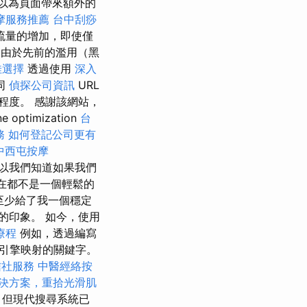
以為頁面帶來額外的
摩服務推薦
台中刮痧
流量的增加，即使僅
由於先前的濫用（黑
佳選擇
透過使用
深入
同
偵探公司資訊
URL
程度。 感謝該網站，
timization
台
務
如何登記公司更有
中西屯按摩
以我們知道如果我們
在都不是一個輕鬆的
至少給了我一個穩定
的印象。 如今，使用
療程
例如，透過編寫
引擎映射的關鍵字。
信社服務
中醫經絡按
決方案，重拾光滑肌
，但現代搜尋系統已