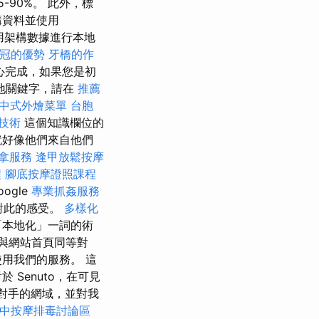
5-90%。 此外，標
構資料並使用
了使用架構數據進行本地
冠的優勢
牙橋的作
心完成，如果您是初
地關鍵字，請在
推薦
中式外燴菜單
台胞
技術
這個知識欄位的
就好像他們來自他們
拿服務
逢甲放鬆按摩
程
腳底按摩證照課程
oogle
專業抓姦服務
對此的感受。
多樣化
「本地化」一詞的術
應與網站首頁同等對
用我們的服務。 這
Senuto，在可見
爭對手的網域，並對我
中按摩排毒討論區