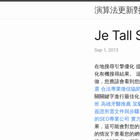
演算法更新對
Je Tall
Sep 1, 2013
在地搜尋引擎優化 提
化有機搜尋結果。 這
做，您應該會看到您
選
合法專業徵信協
關關鍵字進行最佳
班
高雄牙醫推薦
宜
簽證所需文件與步驟
的SEO專業公司
實
果，這可能會對您的排
的情況下查看您的網站