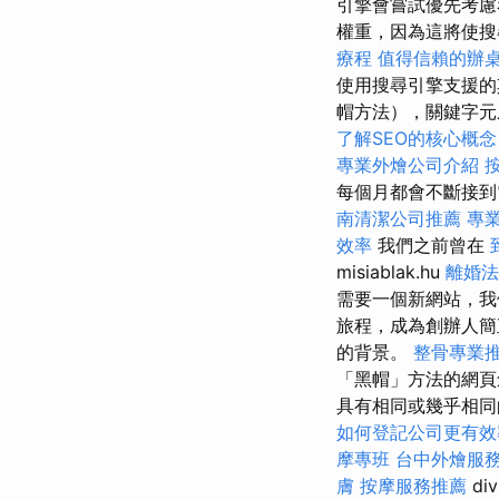
引擎會嘗試優先考慮
權重，因為這將使搜
療程
值得信賴的辦
使用搜尋引擎支援的
帽方法），關鍵字元
了解SEO的核心概念
專業外燴公司介紹
每個月都會不斷接到電話
南清潔公司推薦
專
效率
我們之前曾在
misiablak.hu
離婚法
需要一個新網站，
旅程，成為創辦人
的背景。
整骨專業
「黑帽」方法的網頁
具有相同或幾乎相同
如何登記公司更有效
摩專班
台中外燴服
膚
按摩服務推薦
di