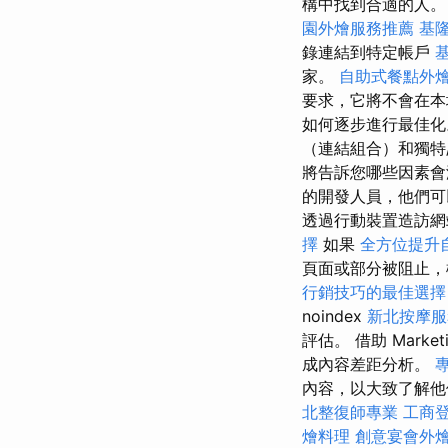
構中找到合適的人
園外燴服務推薦
基
錄連結到特定帳戶
家。
自助式餐點外
要求，它將不會在本
如何逐步進行最佳化
（連結組合）和獨特
將告訴您哪些因素會
的開發人員，他們
透過行動裝置造訪網
擇
如果
全方位提升
頁面或部分被阻止
行銷技巧的最佳選擇
noindex
新北按摩
評估。 借助 Market
成內容差距分析。
專
內容，以大致了解他
北整復師專業
工商
燴料理
創意宴會外