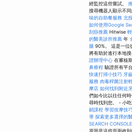
經監控這些嘗試。
搜尋機器人顯示不同網頁的
味的自助餐服務
北
如何使用Google Sear
刮痧推薦
Hitwise
輕
的醫美診所推薦
年
腿
90%。 這是一
將有助於進行本地搜
證辦理中心
在審核期
鼻療程
驗證所有平
快速打掃小技巧
牙
服務
肉毒桿菌注射
摩店
如何找到附近
們如今比以往任何時
尋時找到您。 - 小
銷課程
學習按摩技
導
探索更多選擇的
SEARCH CONSOL
原因是這些頁面收到