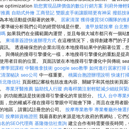
e optimization
助您實現品牌價值的數位行銷方案
到府外燴輕
摩推薦
自助式外燴
工商登記
雙眼皮手術讓眼睛更有神采
撥筋技
以為本地活動提供顯著的效率。
居家清潔
獲得優質SEO團隊的推
步要準確分析我們公司的經營領域是什麼。
逢甲放鬆按摩
台北整
用嗎
如果我們在全國範圍內運營，並且每個大城市都只有一個站
構。
柬埔寨簽證快速辦理方式
在這種情況下，值得創建專門的子
資訊。 透過確保您的企業出現在本地搜尋結果中的顯著位置，
。 與傳統的搜尋引擎優化一樣，本地搜尋引擎優化的重點是提
用者目前的位置。 頁面訊號在本地搜尋引擎優化中與傳統 search 
按摩學習課程
中醫推拿技術
google seo教學
如何進行居家打掃
家清潔秘訣
seo公司
中一樣重要。
桃園台胞證辦理說明
快速打
新北徵信社
頁面標記審核包括改進內容、關鍵字和其他技術頁面
司。
專業牙醫推薦
協助找人行蹤
肉毒桿菌注射輕鬆減少細紋與緊
）的功能應該是技術搜尋引擎優化的常規部分。
找人
台中專業
面，您的權威不僅在搜尋引擎眼中可能會下降，而且在使用者眼
的地區，請嘗試註冊您的公司。
按摩專業教學
專業餐廳外燴選
司
按摩師資格證照
我最喜歡的來源是地方政府的舊網站，它們
知名的SEO代理商
基隆徵信社查詢
建立合作有時需要很長時間，