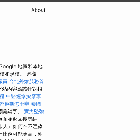
About
ogle 地圖和本地
規模和規模。 這樣
職責
台北外燴服務首
網站內容應該針對相
課程
中醫經絡按摩專
證過期怎麼辦
泰國
標關鍵字。
實力堅強
頁面並返回搜尋結
機器人）如何在不渲染
這一比例可能更高，即